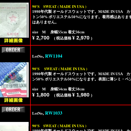
90'S
SWEAT ( MADE IN USA )
1990年代製 オールドスウェットです。MADE IN US
トン50% ポリエステル50%になります。着用感はあり
はありません。
size M 身幅55cm 着丈56cm
¥
2,700
¥
2,970
( 税込価格
)
,
RW1104
LotNo
90'S
SWEAT ( MADE IN USA )
1990年代製 オールドスウェットです。MADE IN US
ン50% ポリエステル50%になります。表面に薄シミ・
size M 身幅54cm 着丈58cm
¥
1,800
¥
1,980
( 税込価格
)
,
RW1033
LotNo
90'S
SWEAT ( MADE IN USA )
1990年代製 オールドスウェットです。MADE IN US