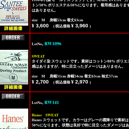
トン50% ポリエステル50%になります。着用感はあり
はありません。
size M 身幅53cm 着丈63cm
¥
3,600
¥
3,960
( 税込価格
)
,
RW1096
LotNo
SWEAT
タイダイ染 スウェットです。素材はコットン80% ポリエ
感はありますが、特に目立ったダメージはありません。
size M 肩幅51cm 身幅54cm 着丈63cm 袖丈57cm
¥
2,700
¥
2,970
( 税込価格
)
,
RW141
LotNo
Hanes
SWEAT
Hanes スウェットです。カラーはグレーの霜降りで素材は
50%になります。状態は良好で特に目立ったダメージは