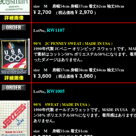
size M 肩幅54cm 身幅57cm 着丈62cm 袖丈60cm
¥
2,700
¥
2,970
( 税込価格
)
,
RW1107
LotNo
90'S
JC PENNEY SWEAT ( MADE IN USA )
1990年代製 JCペニー オリンピック スウェットです。MAD
で素材はコットン50% ポリエステル50%になります。
ったダメージはありません。
size M 肩幅57cm 身幅56cm 着丈64cm 袖丈57cm
¥
3,600
¥
3,960
( 税込価格
)
,
RW1005
LotNo
90'S
SWEAT ( MADE IN USA )
1990年代製 オールドスウェットです。MADE IN US
ン50% ポリエステル50%になります。着用感はありま
ありません。
size M 身幅51cm 着丈61cm