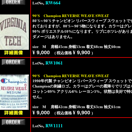
,
RW664
LotNo
90'S
Champion REVERSE WEAVE SWEAT
80'S～90'S チャンピオン リバースウィーブ スウェットです
れておりますが、80'S～90'S物になります。カラーは
90% ポリエステル10%になります。リブにホツレがあ
ダメージはありません。
size M 肩幅45cm 身幅53cm 着丈68cm 袖丈60cm
¥
9,000
¥
9,900
( 税込価格
)
,
RW1061
LotNo
90'S
Champion REVERSE WEAVE SWEAT
1990年代製 チャンピオン リバースウィーブ スウェットです。
Championの刺繍ロゴ。カラーはグレーの霜降りでリブ
コットン89% アクリル8% レーヨン3%。状態は良好で
せん。
size M 肩幅42cm 身幅50cm 着丈63cm 袖丈61cm
¥
9,000
¥
9,900
( 税込価格
)
,
RW1111
LotNo