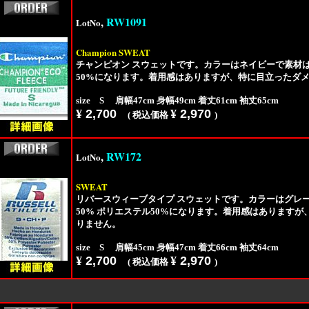
,
RW1091
LotNo
Champion
SWEAT
チャンピオン スウェットです。カラーはネイビーで素材は
50%になります。着用感はありますが、特に目立ったダ
size S 肩幅47cm 身幅49cm 着丈61cm 袖丈65cm
¥
2,700
¥
2,970
( 税込価格
)
,
RW172
LotNo
SWEAT
リバースウィーブタイプ スウェットです。カラーはグレ
50% ポリエステル50%になります。着用感はあります
りません。
size S 肩幅45cm 身幅47cm 着丈66cm 袖丈64cm
¥
2,700
¥
2,970
( 税込価格
)