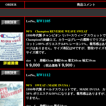
ORDER
商品コメント
,
RW1105
LotNo
90'S
Champion REVERSE WEAVE SWEAT
1990年代製 チャンピオン リバースウィーブ スウェットです。
Championの刺繍ロゴ。カラーはグレーの霜降りでリブ
コットン89% ポリエステル8% レーヨン3%。着用感は
ージはありません。サイズ表記はMですが、普段Sサイズ
サイズ感です。
size S 肩幅43cm 身幅50cm 着丈60cm 袖丈59cm
¥
9,000
¥
9,900
( 税込価格
)
,
RW1112
LotNo
90'S
SWEAT ( MADE IN USA )
1990年代製 オールドスウェットです。MADE IN US
50% ポリエステル50%になります。着用感はあります
りません。
size S 身幅51cm 着丈58cm