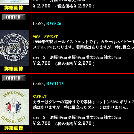
¥
2,700
¥
2,970
( 税込価格
)
,
RW526
LotNo
90'S
SWEAT
1990年代製 オールドスウェットです。カラーはネイビー
ステル50%になります。着用感はありますが、特に目立
size S 肩幅49cm 身幅49cm 着丈63cm 袖丈54cm
¥
2,700
¥
2,970
( 税込価格
)
,
RW1113
LotNo
SWEAT
カラーはグレーの霜降りでで素材はコットン50% ポリエ
感はありますが、特に目立ったダメージはありません。
size S 肩幅49cm 身幅49cm 着丈65cm 袖丈56cm
¥
2,700
¥
2,970
( 税込価格
)