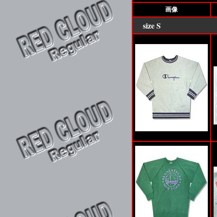
画像
size
S