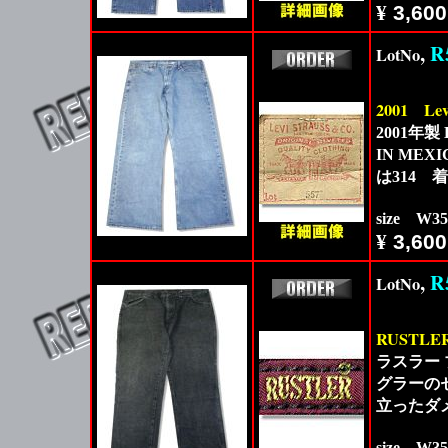
¥
3,600
,
R
LotNo
2001
Lev
2001年製
IN M
は314
size W3
¥
3,600
,
R
LotNo
RUSTLE
ラスラー ブ
グラーの
立ったダ
size W3