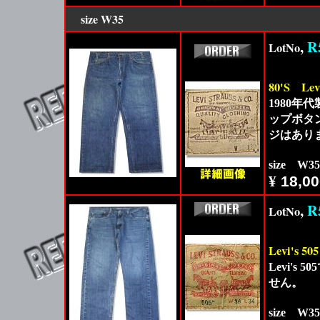
size
W35
,
R
LotNo
80'S
Lev
1980年代
ップボタ
ジはあり
size W3
¥
18,00
,
R
LotNo
Levi's 505
Levi'
せん。
size W3