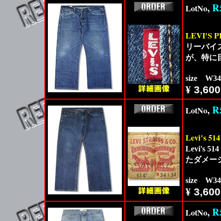
,
R
LotNo
LEVI'S P
リーバイス
が、特に
size W3
¥
3,600
,
R
LotNo
Levi's 514
Levi'
たダメー
size W3
¥
3,600
,
R
LotNo