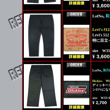
¥
3,600
,
R
LotNo
Levi's 512
Levi'
特に目立
size W3
¥
3,600
,
R51
LotNo
Dickies
WO
ディッキー
ン35%に
size W35
¥
2,700