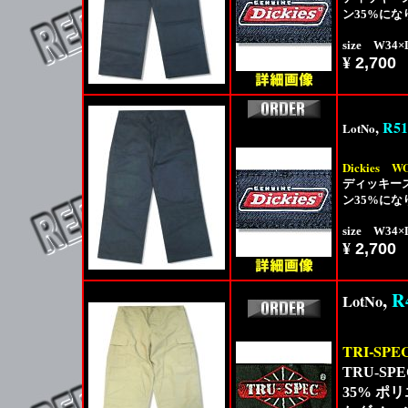
ン35%に
size W34
¥
2,700
,
R51
LotNo
Dickies
WO
ディッキー
ン35%に
size W34
¥
2,700
,
R
LotNo
TRI-SPE
TRU-S
35% 