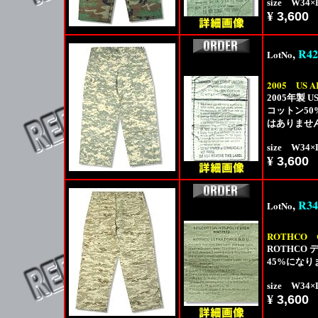
size W34
¥
3,600
,
R42
LotNo
2005
US A
2005年製 
コットン5
はありませ
size W34
¥
3,600
,
R34
LotNo
ROTHCO
ROTHCO
45%にな
size W34
¥
3,600