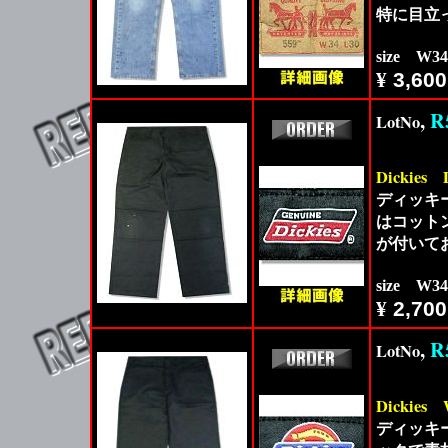
特に目立
size W3
¥
3,600
,
R
LotNo
Dickies
ディッキ
はコット
が付いて
size W3
¥
2,700
,
R
LotNo
Dickies
ディッキー