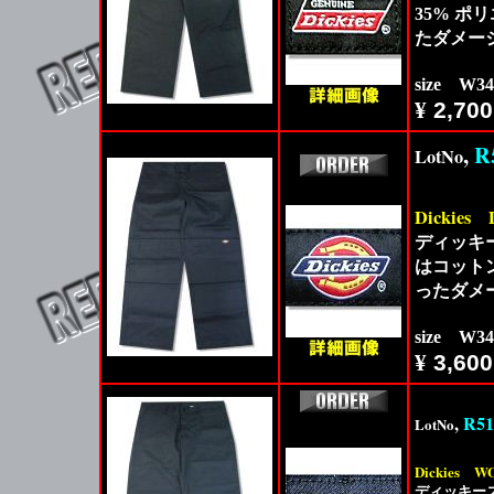
35% 
たダメー
size W3
¥
2,700
,
R
LotNo
Dickies
ディッキ
はコット
ったダメ
size W3
¥
3,600
,
R51
LotNo
Dickies
WO
ディッキー