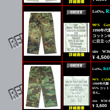
,
R
LotNo
90'S
Ge
1990年
コットン
に目立っ
size W3
¥
4,500
,
R43
LotNo
90'S
CAMO
1990年代
65% コ
せん。
size W36
¥
3,600