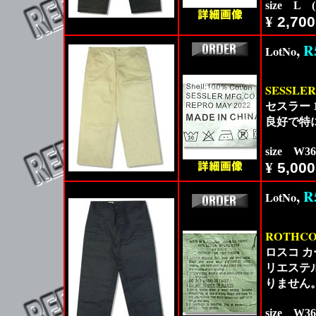
size L 
¥
2,700
,
R
LotNo
SESSLE
セスラー 
良好で特
size W3
¥
5,000
,
R
LotNo
ROTHC
ロスコ 
リエステ
りません
size W3