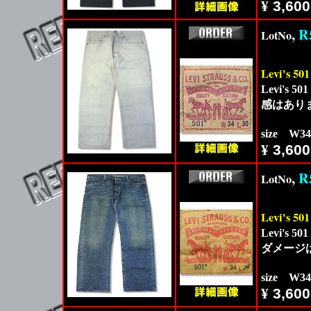
¥
3,600
,
R
LotNo
Levi's 501
Levi'
感はあり
size W3
¥
3,600
,
R
LotNo
Levi's 501
Levi'
ダメージ
size W3
¥
3,600