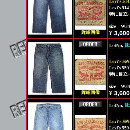
Levi's 514
Levi'
特に目立
size W3
¥
3,600
,
R
LotNo
Levi's 559
Levi'
特に目立
size W3
¥
3,600
,
R
LotNo
Levi's 559
Levi'