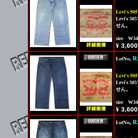
Levi's 50
Levi'
せん。
size W3
¥
3,600
,
R
LotNo
Levi's 50
Levi'
せん。
size W3
¥
3,600
,
R
LotNo