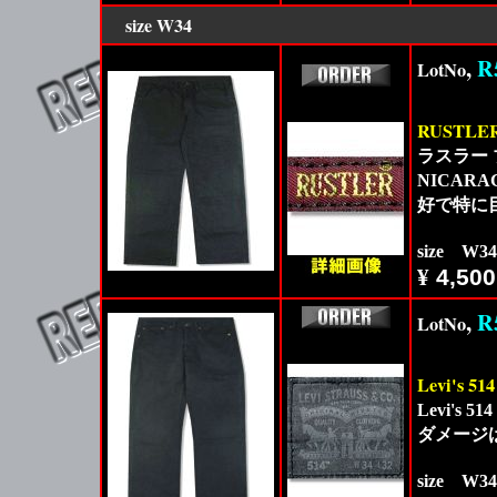
size
W34
,
R
LotNo
RUSTLE
ラスラー 
NICA
好で特に
size W3
¥
4,500
,
R
LotNo
Levi's 514
Levi'
ダメージ
size W3