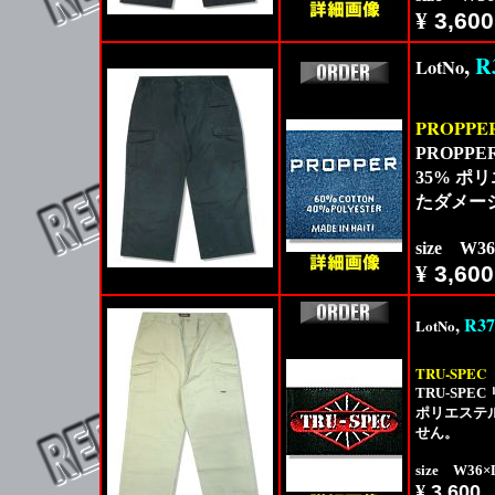
¥
3,600
,
R
LotNo
PROPPE
PROP
35% 
たダメー
size W3
¥
3,600
,
R37
LotNo
TRU-SPEC
TRU-SP
ポリエステ
せん。
size W36
¥
3,600