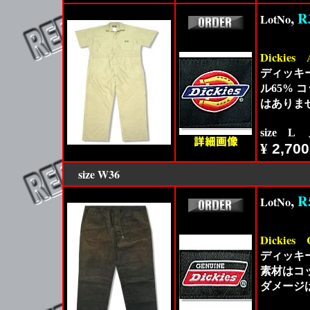
,
R
LotNo
Dickies
ディッキ
ル65%
はありま
size L
¥
2,700
size
W36
,
R
LotNo
Dickies
ディッキ
素材はコ
ダメージ