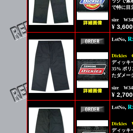
ックで素
で特に目
size W3
¥
3,600
,
R
LotNo
Dickies
ディッキ
35% 
たダメー
size W3
¥
2,700
,
R
LotNo
Dickies
ディッキ