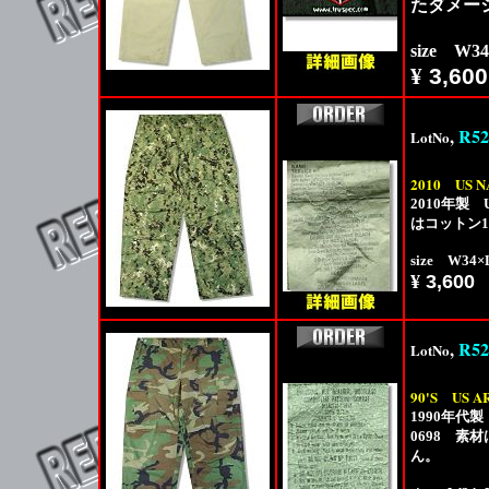
たダメー
size W3
¥
3,600
,
R52
LotNo
2010
US N
2010年製 
はコットン
size W34
¥
3,600
,
R52
LotNo
90'S
US A
1990年代製
0698 素
ん。